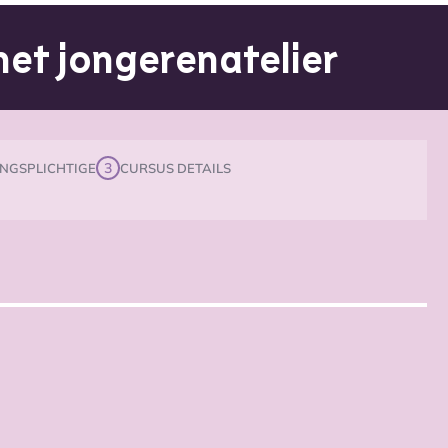
 het jongerenatelier
3
NGSPLICHTIGE
CURSUS DETAILS