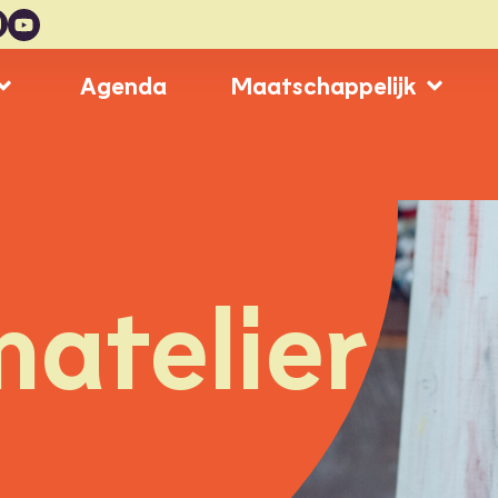
Agenda
Maatschappelijk
natelier