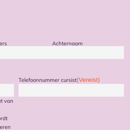
ers
Achternaam
(Vereist)
Telefoonnummer cursist
at van
ordt
meren