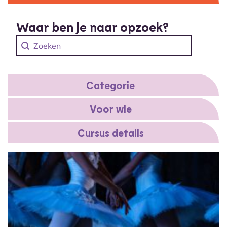
Waar ben je naar opzoek?
Search content
Zoeken cursussen
Categorie
Voor wie
Cursus details