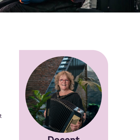
t
Docent