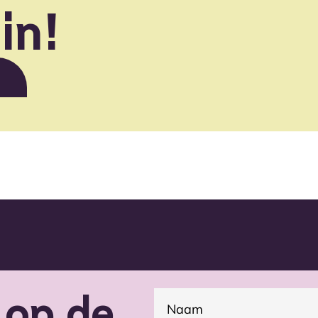
 in!
f op de
(Vereist)
Naam