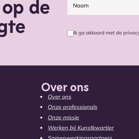
f op de
gte
Ik ga akkoord met de priva
Privacy
voorwaarden
(Vereist)
Over ons
Over ons
Onze professionals
Onze missie
Werken bij Kunstkwartier
Samenwerkingspartners