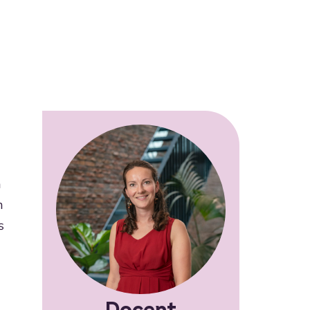
n
n
s
Docent