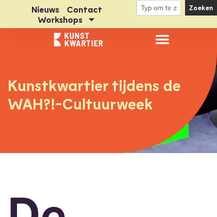
Zoeken
Nieuws
Contact
Workshops
Kunstkwartier tijdens de
WAH?!-Cultuurweek
De