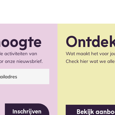
 hoogte
Ontde
le activiteiten van
Wat maakt het voor jou
oor onze nieuwsbrief.
Check hier wat we alle
(Vereist)
dres
Bekijk aanb