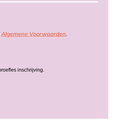
Algemene Voorwaarden
e
.
oefles inschrijving.