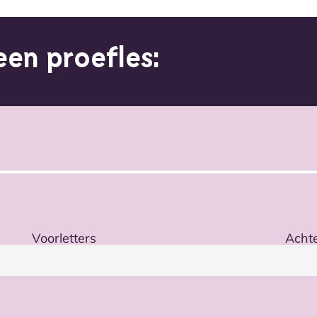
 een proefles:
Voorletters
Acht