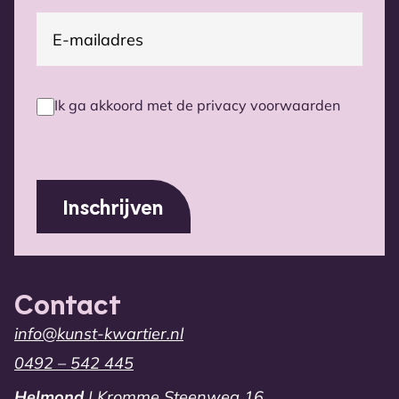
E-
(Vereist)
mailadres
Ik ga akkoord met de privacy voorwaarden
Privacy
voorwaarden
(Vereist)
Contact
info@kunst-kwartier.nl
0492 – 542 445
Helmond
| Kromme Steenweg 16