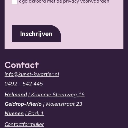
Ik ga akkoord met de privacy voorwaarden
Privacy
voorwaarden
(Vereist)
Contact
info@kunst-kwartier.nl
0492 – 542 445
Helmond
| Kromme Steenweg 16
Geldrop-Mierlo
| Molenstraat 23
Nuenen
| Park 1
Contactformulier