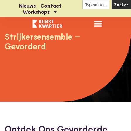
Zoeken
Nieuws
Contact
Workshops
Strijkersensemble –
Gevorderd
Ontdek Ons Gevorderde