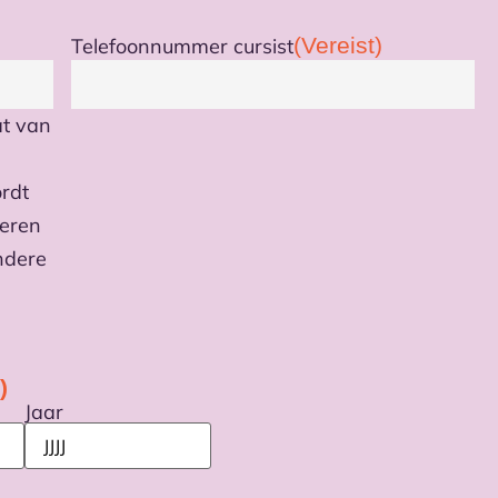
(Vereist)
Telefoonnummer cursist
at van
ordt
meren
ndere
)
Jaar