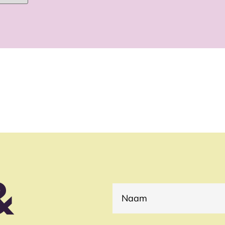
&
(VEREIST)
NAAM