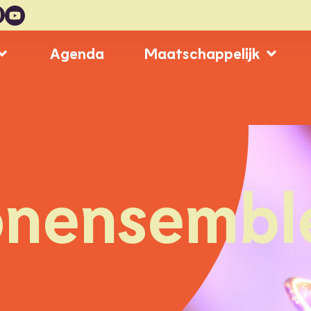
Agenda
Maatschappelijk
onensembl