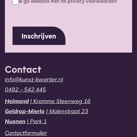
Ik ga akkoord met de privacy voorwaarden
Privacy
voorwaarden
(Vereist)
Contact
info@kunst-kwartier.nl
0492 – 542 445
Helmond
| Kromme Steenweg 16
Geldrop-Mierlo
| Molenstraat 23
Nuenen
| Park 1
Contactformulier