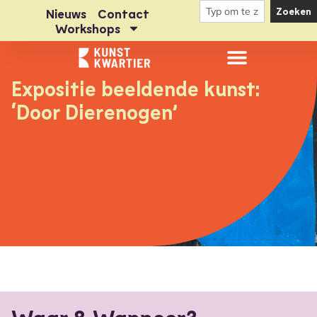
Zoeken
Nieuws
Contact
Workshops
Expositie beeldende kunst:
‘Door Dierenogen’